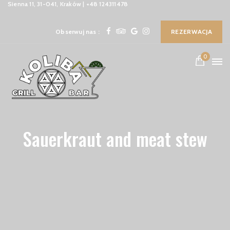
Sienna 11, 31-041, Kraków | +48 124311478
Obserwuj nas :
REZERWACJA
0
Sauerkraut and meat stew