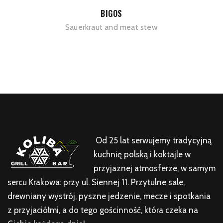
BIGOS
Sauerkraut and meat stew
Od 25 lat serwujemy tradycyjną
kuchnię polską i koktajle w
przyjaznej atmosferze, w samym
sercu Krakowa: przy ul. Siennej 11. Przytulne sale,
drewniany wystrój, pyszne jedzenie, mecze i spotkania
z przyjaciółmi, a do tego gościnność, która czeka na