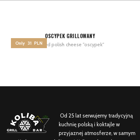
OSCYPEK GRILLOWANY
Only 31 PLN
Grilled polish cheese "oscypek"
Od 25 lat serwujemy tradycyjną
kuchnię polską i koktajle w
przyjaznej atmosferze, w samym