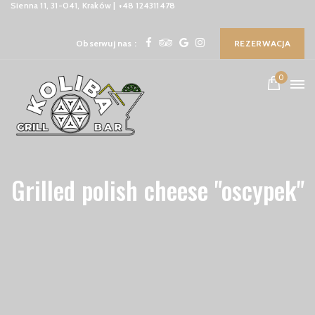
Sienna 11, 31-041, Kraków | +48 124311478
Obserwuj nas :
REZERWACJA
0
Grilled polish cheese "oscypek"