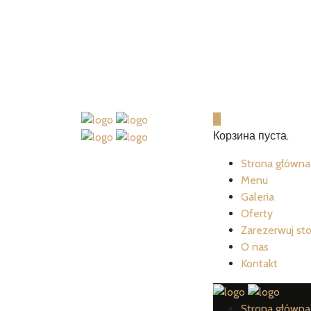
Sienna 11, 31-041, Kraków | +48 
0
Корзина пуста.
Strona główna
Menu
Galeria
Oferty
Zarezerwuj sto
O nas
Kontakt
Strona główna