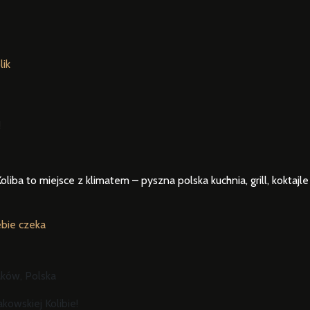
lik
!
oliba to miejsce z klimatem – pyszna polska kuchnia, grill, koktajl
ebie czeka
raków, Polska
kowskiej Kolibie!