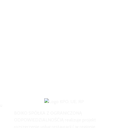
cu
BOIKO SPÓŁKA Z OGRANICZONĄ
ODPOWIEDZIALNOŚĆIĄ realizuje projekt
rozszerzenie usług restauracji ( w regionie