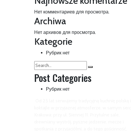
Najnowsze komentarze
Нет комментариев для просмотра.
Archiwa
Нет архивов для просмотра.
Kategorie
Рубрик нет
Search
Search
for:
Post Categories
Рубрик нет
Od 25 lat serwujemy tradycyjną kuchnię polską i
koktajle w przyjaznej atmosferze, w samym ser
Krakowa: przy ul. Siennej 11. Przytulne sale,
drewniany wystrój, pyszne jedzenie, mecze i
spotkania z przyjaciółmi, a do tego gościnność,