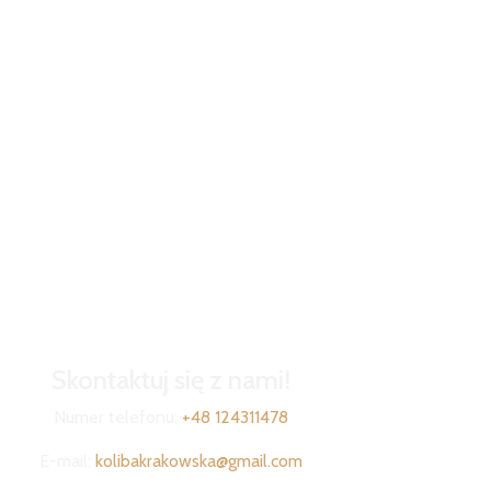
Skontaktuj się z nami!
Numer telefonu:
+48 124311478
E-mail:
kolibakrakowska@gmail.com