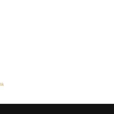
124311478
lik