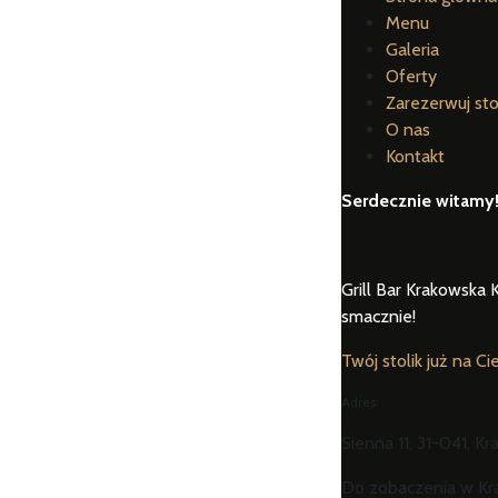
Menu
Galeria
Oferty
Zarezerwuj sto
O nas
Kontakt
Serdecznie witamy
Grill Bar Krakowska K
smacznie!
Twój stolik już na Ci
Adres:
Sienna 11, 31-041, K
Do zobaczenia w Kra