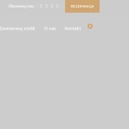
Obserwuj nas :
REZERWACJA
0
Zarezerwuj stolik
O nas
Kontakt