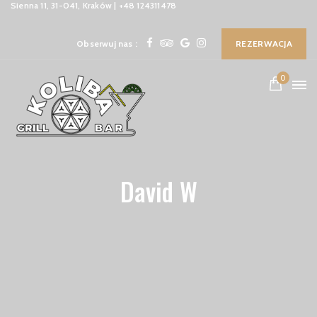
Sienna 11, 31-041, Kraków | +48 124311478
Obserwuj nas :
REZERWACJA
0
David W