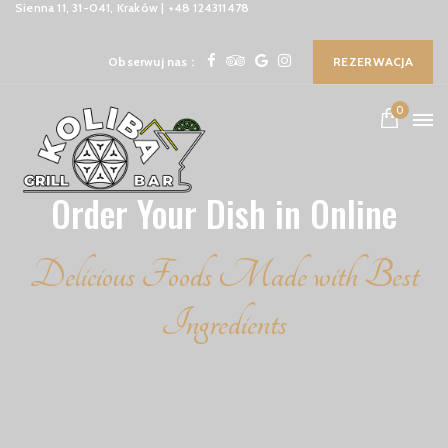
Sienna 11, 31-041, Kraków | +48 124311478
Obserwuj nas :
REZERWACJA
0
Order Your Dish in Online
Delicious Foods Made with Best
Ingredients