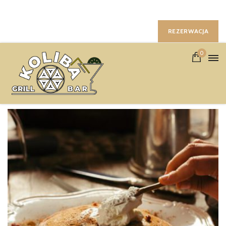
Sienna 11, 31-041, Kraków | +48 124311478
Obserwuj nas :
REZERWACJA
0
Показаны все (5)