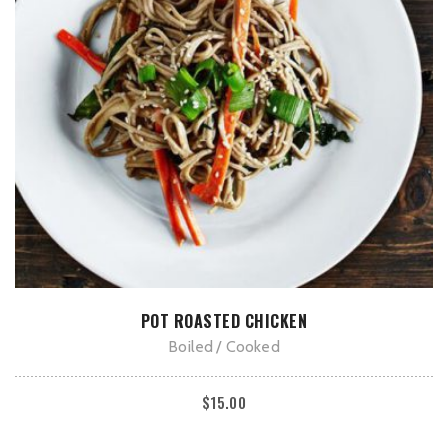
В КОРЗИНУ
POT ROASTED CHICKEN
Boiled
Cooked
$
15.00