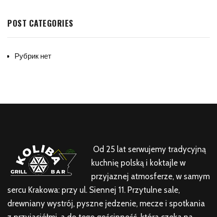
POST CATEGORIES
Рубрик нет
Od 25 lat serwujemy tradycyjną
kuchnię polską i koktajle w
przyjaznej atmosferze, w samym
sercu Krakowa: przy ul. Siennej 11. Przytulne sale,
drewniany wystrój, pyszne jedzenie, mecze i spotkania
z przyjaciółmi, a do tego gościnność, która czeka na