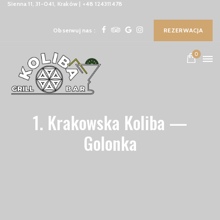
Sienna 11, 31-041, Kraków | +48 124311478
Obserwuj nas :
REZERWACJA
0
1. Krakowska Koliba —
Golonka