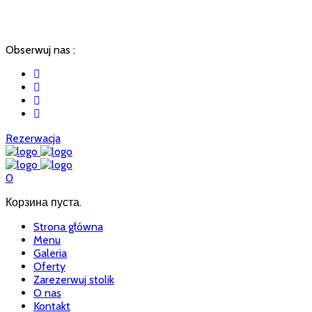
Sienna 11, 31-041, Kraków | +48 124311478
Obserwuj nas :
Rezerwacja
0
Корзина пуста.
Strona główna
Menu
Galeria
Oferty
Zarezerwuj stolik
O nas
Kontakt