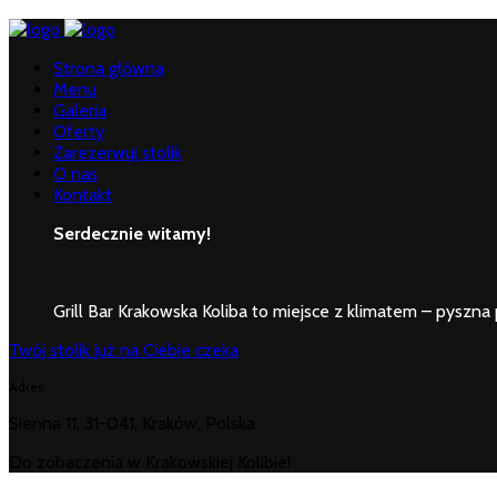
Strona główna
Menu
Galeria
Oferty
Zarezerwuj stolik
O nas
Kontakt
Serdecznie witamy!
Grill Bar Krakowska Koliba to miejsce z klimatem – pyszna po
Twój stolik już na Ciebie czeka
Adres:
Sienna 11, 31-041, Kraków, Polska
Do zobaczenia w Krakowskiej Kolibie!