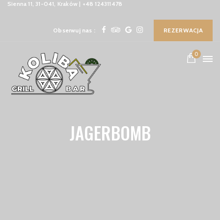
Sienna 11, 31-041, Kraków | +48 124311478
Obserwuj nas :
REZERWACJA
0
JAGERBOMB